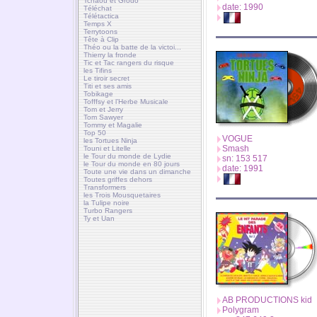
Tchaou et Grodo
date: 1990
Téléchat
Télétactica
Temps X
Terrytoons
Tête à Clip
Théo ou la batte de la victoi...
Thierry la fronde
Tic et Tac rangers du risque
les Tifins
Le tiroir secret
Titi et ses amis
Tobikage
Tofffsy et l’Herbe Musicale
Tom et Jerry
Tom Sawyer
Tommy et Magalie
Top 50
VOGUE
les Tortues Ninja
Smash
Touni et Litelle
le Tour du monde de Lydie
sn: 153 517
le Tour du monde en 80 jours
date: 1991
Toute une vie dans un dimanche
Toutes griffes dehors
Transformers
les Trois Mousquetaires
la Tulipe noire
Turbo Rangers
Ty et Uan
AB PRODUCTIONS kid
Polygram