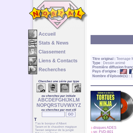
Accueil
Stats & News
Classement
Titre original :
Teenage Mu
Liens & Contacts
Type
: Dessin animé
Première diffusion franç
Recherches
Pays d'origine :
Nombre d'épisode(s) :
1
Cherchez une série par type
ou cherchez par initiale
A
B
C
D
E
F
G
H
I
J
K
L
M
N
O
P
Q
R
S
T
U
V
W
X
Y
Z
ou cherchez par mot clé
T
T'as le bonjour d'Albert
Taram et le chaudron magique
disques ADES
Tarzan seigneur de la jungle
sn: FVD-801