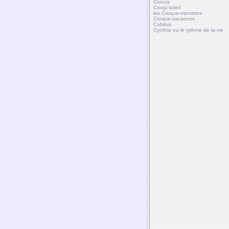
Crocus
Croqu'soleil
les Croque-monstres
Croque-vacances
Cubitus
Cynthia ou le rythme de la vie