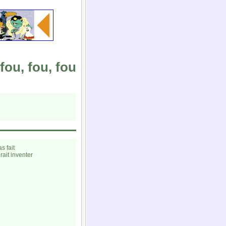
fou, fou, fou
s fait
rait inventer