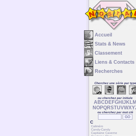
Accueil
Stats & News
Classement
Liens & Contacts
Recherches
Cherchez une série par typ
ou cherchez par initiale
A
B
C
D
E
F
G
H
I
J
K
L
N
O
P
Q
R
S
T
U
V
W
X
Y
ou cherchez par mot clé
C
Caliméro
Candy-Candy
Capitaine Caverne