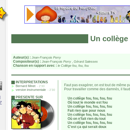
Un collège 
Auteur(s) :
Jean-François Porry
Compositeur(s) :
,
Jean-François Porry
Gérard Salesses
Chanson en rapport avec :
le Collège fou, fou, fou
e
INTERPRETATIONS
Faut pas exagérer, on est tout de même pa
Bernard Minet
- 2'30
Pour travailler comme des damnés, il faud
version instrumentale
- 2'30
M
PRESENTE SUR
Un collège fou, fou, fou, fou
Z
Où tout le monde est fou
Un collège fou, fou, fou, fou
Fait rien que pour nous
Un collège fou, fou, fou, fou
Où on n'fait rien du tout
Un collège fou, fou, fou, fou
C'est ça qui serait doux