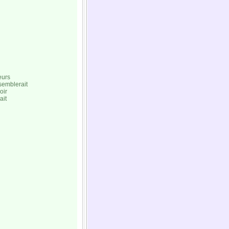
eurs
semblerait
oir
ait