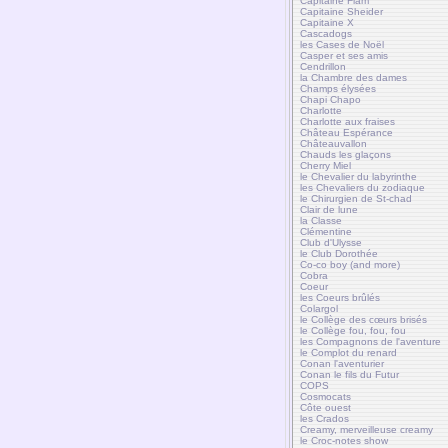
Capitaine Flam
Capitaine Sheider
Capitaine X
Cascadogs
les Cases de Noël
Casper et ses amis
Cendrillon
la Chambre des dames
Champs élysées
Chapi Chapo
Charlotte
Charlotte aux fraises
Château Espérance
Châteauvallon
Chauds les glaçons
Cherry Miel
le Chevalier du labyrinthe
les Chevaliers du zodiaque
le Chirurgien de St-chad
Clair de lune
la Classe
Clémentine
Club d'Ulysse
le Club Dorothée
Co-co boy (and more)
Cobra
Coeur
les Coeurs brûlés
Colargol
le Collège des cœurs brisés
le Collège fou, fou, fou
les Compagnons de l'aventure
le Complot du renard
Conan l'aventurier
Conan le fils du Futur
COPS
Cosmocats
Côte ouest
les Crados
Creamy, merveilleuse creamy
le Croc-notes show