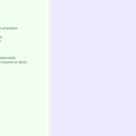
de physique
ty
t
mercredis
e heures et demi