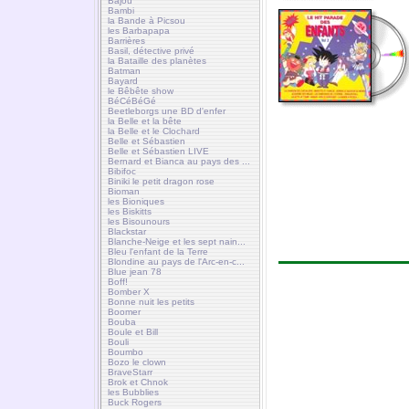
Bajou
Bambi
la Bande à Picsou
les Barbapapa
Barrières
Basil, détective privé
la Bataille des planètes
Batman
Bayard
le Bêbête show
BéCéBéGé
Beetleborgs une BD d'enfer
la Belle et la bête
la Belle et le Clochard
Belle et Sébastien
Belle et Sébastien LIVE
Bernard et Bianca au pays des ...
Bibifoc
Biniki le petit dragon rose
Bioman
les Bioniques
les Biskitts
les Bisounours
Blackstar
Blanche-Neige et les sept nain...
Bleu l'enfant de la Terre
Blondine au pays de l'Arc-en-c...
Blue jean 78
Boff!
Bomber X
Bonne nuit les petits
Boomer
Bouba
Boule et Bill
Bouli
Boumbo
Bozo le clown
BraveStarr
Brok et Chnok
les Bubblies
Buck Rogers