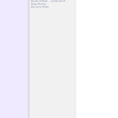
Bucky O'Hare ...contre les K...
Bugs Bunny
But pour Rudy