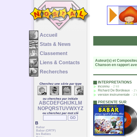
Accueil
Stats & News
Classement
Auteur(s) et Compositeu
Liens & Contacts
Chanson en rapport ave
Recherches
INTERPRETATIONS
Cherchez une série par type
inconnu
- 2'48
Richard De Bordeaux
- 2'
version instrumentale
- 2'
ou cherchez par initiale
PRESENTE SUR
A
B
C
D
E
F
G
H
I
J
K
L
M
N
O
P
Q
R
S
T
U
V
W
X
Y
Z
ou cherchez par mot clé
B
Babar
Babar (ORTF)
les Babies