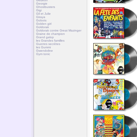
Gédéon
Georgie
Ghostbusters
Gigi
Gil et Julie
Giraya
Gobots
Golden girl
Goldorak
Goldorak contre Great Mazinger
Graine de champion
Grand galop
les Grandes familles
Guerres secrètes
les Gummi
Gwendoline
Gym tonic