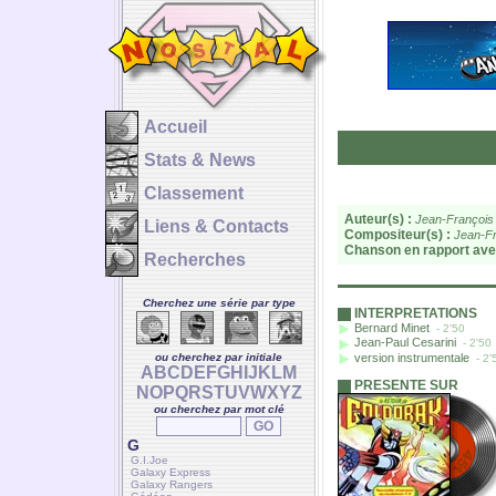
Accueil
Stats & News
Classement
Auteur(s) :
Jean-François
Liens & Contacts
Compositeur(s) :
Jean-Fr
Chanson en rapport ave
Recherches
Cherchez une série par type
INTERPRETATIONS
Bernard Minet
- 2'50
Jean-Paul Cesarini
- 2'50
version instrumentale
ou cherchez par initiale
- 2'
A
B
C
D
E
F
G
H
I
J
K
L
M
PRESENTE SUR
N
O
P
Q
R
S
T
U
V
W
X
Y
Z
ou cherchez par mot clé
G
G.I.Joe
Galaxy Express
Galaxy Rangers