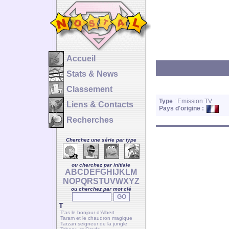
Accueil
Stats & News
Classement
Type
: Emission TV
Liens & Contacts
Pays d'origine :
Recherches
Cherchez une série par type
ou cherchez par initiale
A
B
C
D
E
F
G
H
I
J
K
L
M
N
O
P
Q
R
S
T
U
V
W
X
Y
Z
ou cherchez par mot clé
T
T'as le bonjour d'Albert
Taram et le chaudron magique
Tarzan seigneur de la jungle