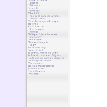
Tchaou et Grodo
Téléchat
Télétactica
Temps X
Terrytoons
Tête à Clip
Théo ou la batte de la victoi...
Thierry la fronde
Tic et Tac rangers du risque
les Tifins
Le tiroir secret
Titi et ses amis
Tobikage
Tofffsy et l’Herbe Musicale
Tom et Jerry
Tom Sawyer
Tommy et Magalie
Top 50
les Tortues Ninja
Touni et Litelle
le Tour du monde de Lydie
le Tour du monde en 80 jours
Toute une vie dans un dimanche
Toutes griffes dehors
Transformers
les Trois Mousquetaires
la Tulipe noire
Turbo Rangers
Ty et Uan