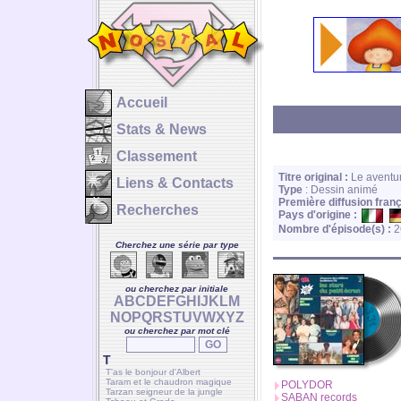
Accueil
Stats & News
Classement
Titre original :
Le aventure
Liens & Contacts
Type
: Dessin animé
Première diffusion franç
Recherches
Pays d'origine :
Nombre d'épisode(s) :
2
Cherchez une série par type
ou cherchez par initiale
A
B
C
D
E
F
G
H
I
J
K
L
M
N
O
P
Q
R
S
T
U
V
W
X
Y
Z
ou cherchez par mot clé
T
T'as le bonjour d'Albert
Taram et le chaudron magique
POLYDOR
Tarzan seigneur de la jungle
SABAN records