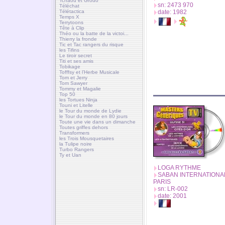
Tchaou et Grodo
sn: 2473 970
Téléchat
Télétactica
date: 1982
Temps X
Terrytoons
Tête à Clip
Théo ou la batte de la victoi...
Thierry la fronde
Tic et Tac rangers du risque
les Tifins
Le tiroir secret
Titi et ses amis
Tobikage
Tofffsy et l’Herbe Musicale
Tom et Jerry
Tom Sawyer
Tommy et Magalie
Top 50
les Tortues Ninja
Touni et Litelle
le Tour du monde de Lydie
le Tour du monde en 80 jours
Toute une vie dans un dimanche
Toutes griffes dehors
Transformers
les Trois Mousquetaires
la Tulipe noire
Turbo Rangers
Ty et Uan
LOGA RYTHME
SABAN INTERNATIONA
PARIS
sn: LR-002
date: 2001