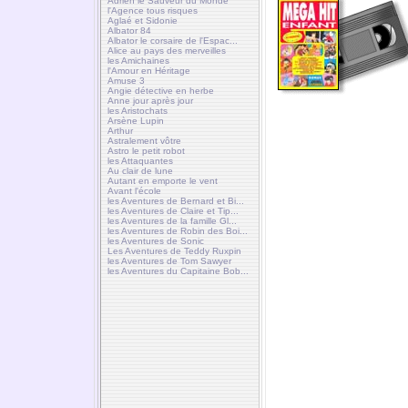
Adrien le Sauveur du Monde
l'Agence tous risques
Aglaé et Sidonie
Albator 84
Albator le corsaire de l'Espac...
Alice au pays des merveilles
les Amichaines
l'Amour en Héritage
Amuse 3
Angie détective en herbe
Anne jour après jour
les Aristochats
Arsène Lupin
Arthur
Astralement vôtre
Astro le petit robot
les Attaquantes
Au clair de lune
Autant en emporte le vent
Avant l'école
les Aventures de Bernard et Bi...
les Aventures de Claire et Tip...
les Aventures de la famille Gl...
les Aventures de Robin des Boi...
les Aventures de Sonic
Les Aventures de Teddy Ruxpin
les Aventures de Tom Sawyer
les Aventures du Capitaine Bob...