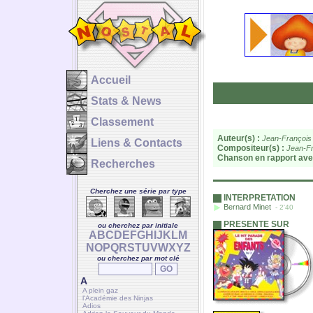
Accueil
Stats & News
Classement
Auteur(s) :
Jean-François
Liens & Contacts
Compositeur(s) :
Jean-Fr
Chanson en rapport ave
Recherches
Cherchez une série par type
INTERPRETATION
Bernard Minet
- 2'40
PRESENTE SUR
ou cherchez par initiale
A
B
C
D
E
F
G
H
I
J
K
L
M
N
O
P
Q
R
S
T
U
V
W
X
Y
Z
ou cherchez par mot clé
A
A plein gaz
l'Académie des Ninjas
Adios