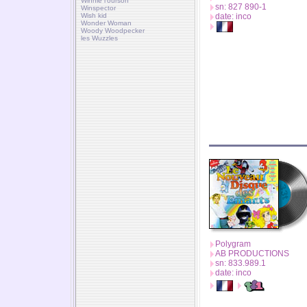
Winnie l'ourson
sn: 827 890-1
Winspector
Wish kid
date: inco
Wonder Woman
Woody Woodpecker
les Wuzzles
Polygram
AB PRODUCTIONS
sn: 833.989.1
date: inco