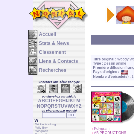
Accueil
Stats & News
Classement
Titre original :
Woody Wo
Liens & Contacts
Type
: Dessin animé
Première diffusion franç
Recherches
Pays d'origine :
Nombre d'épisode(s) :
1
Cherchez une série par type
ou cherchez par initiale
A
B
C
D
E
F
G
H
I
J
K
L
M
N
O
P
Q
R
S
T
U
V
W
X
Y
Z
ou cherchez par mot clé
W
Wickie le viking
Willy Boy
Polygram
Wingman
AB PRODUCTIONS