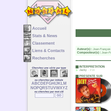
Accueil
Stats & News
Classement
Auteur(s) :
Jean-François
Liens & Contacts
Compositeur(s) :
Jean-Fr
Recherches
INTERPRETATION
Cherchez une série par type
Jacky
- 3'18
PRESENTE SUR
ou cherchez par initiale
A
B
C
D
E
F
G
H
I
J
K
L
M
N
O
P
Q
R
S
T
U
V
W
X
Y
Z
ou cherchez par mot clé