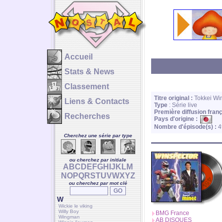
Accueil
Stats & News
Classement
Titre original :
Tokkei Win
Liens & Contacts
Type
: Série live
Première diffusion franç
Recherches
Pays d'origine :
Nombre d'épisode(s) :
4
Cherchez une série par type
ou cherchez par initiale
A
B
C
D
E
F
G
H
I
J
K
L
M
N
O
P
Q
R
S
T
U
V
W
X
Y
Z
ou cherchez par mot clé
W
Wickie le viking
Willy Boy
BMG France
Wingman
AB DISQUES