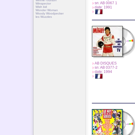
Winnie l'ourson
sn: AB 0067 1
Winspector
Wish kid
date: 1991
Wonder Woman
Woody Woodpecker
les Wuzzles
AB DISQUES
sn: AB 0377-2
date: 1994