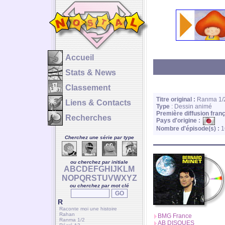
Accueil
Stats & News
Classement
Titre original :
Ranma 1/2
Liens & Contacts
Type
: Dessin animé
Première diffusion franç
Recherches
Pays d'origine :
Nombre d'épisode(s) :
1
Cherchez une série par type
ou cherchez par initiale
A
B
C
D
E
F
G
H
I
J
K
L
M
N
O
P
Q
R
S
T
U
V
W
X
Y
Z
ou cherchez par mot clé
R
Raconte moi une histoire
Rahan
BMG France
Ranma 1/2
AB DISQUES