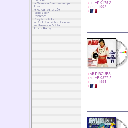
Récré A2
sn: AB 0175 2
la Reine du fond des temps
Remi
date: 1992
le Retour du roi Léo
Robo Story
Robotech
Rody le petit Cid
le Roi Arthur et les chevalier...
les Roses de Dublin
Rox et Rouky
AB DISQUES
sn: AB 0377-2
date: 1994