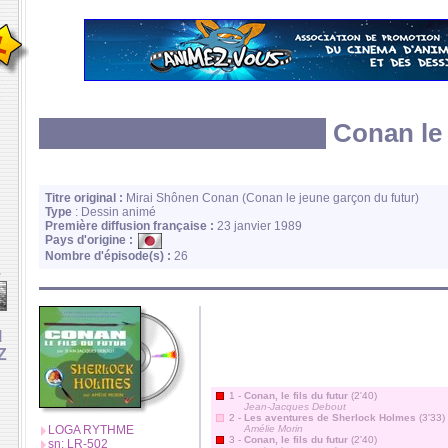
Conan le 
Titre original :
Mirai Shônen Conan (Conan le jeune garçon du futur)
Type
: Dessin animé
Première diffusion française :
23 janvier 1989
Pays d'origine :
Nombre d'épisode(s) :
26
e
M
Z
1 -
Conan, le fils du futur
(2'40)
Jean-Jacques Debout
2 -
Les aventures de Sherlock Holmes
(3'33)
LOGA RYTHME
Amélie Morin
3 -
Conan, le fils du futur
(2'40)
sn: LR-502