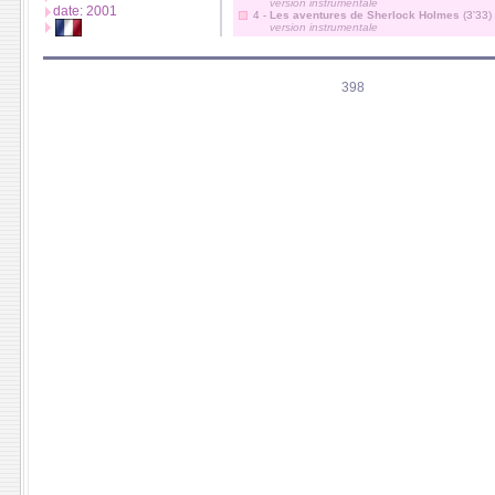
version instrumentale
date: 2001
4 -
Les aventures de Sherlock Holmes
(3'33)
version instrumentale
398