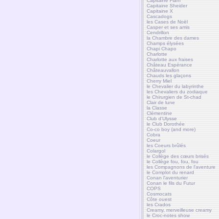
Capitaine Flam
Capitaine Sheider
Capitaine X
Cascadogs
les Cases de Noël
Casper et ses amis
Cendrillon
la Chambre des dames
Champs élysées
Chapi Chapo
Charlotte
Charlotte aux fraises
Château Espérance
Châteauvallon
Chauds les glaçons
Cherry Miel
le Chevalier du labyrinthe
les Chevaliers du zodiaque
le Chirurgien de St-chad
Clair de lune
la Classe
Clémentine
Club d'Ulysse
le Club Dorothée
Co-co boy (and more)
Cobra
Coeur
les Coeurs brûlés
Colargol
le Collège des cœurs brisés
le Collège fou, fou, fou
les Compagnons de l'aventure
le Complot du renard
Conan l'aventurier
Conan le fils du Futur
COPS
Cosmocats
Côte ouest
les Crados
Creamy, merveilleuse creamy
le Croc-notes show