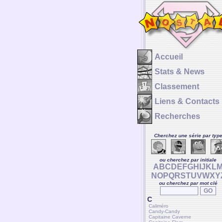
Accueil
Stats & News
Classement
Liens & Contacts
Recherches
Cherchez une série par typ
ou cherchez par initiale
A
B
C
D
E
F
G
H
I
J
K
L
N
O
P
Q
R
S
T
U
V
W
X
Y
ou cherchez par mot clé
C
Caliméro
Candy-Candy
Capitaine Caverne