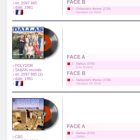
FACE B
sn: 2097 885
date: 1981
1 -
Deborah's theme
(3'39)
musique de fond
FACE A
1 -
Dallas
(3'05)
POLYDOR
Les Texans
SABAN records
FACE B
sn: 2097 885 (2)
date: 1981
1 -
Deborah's theme
(3'39)
musique de fond
FACE A
1 -
Dallas
(3'25)
CBS
Dallas