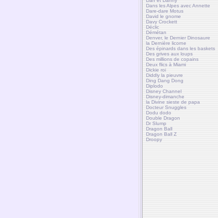
Dan et Danny
Dans les Alpes avec Annette
Dare-dare Motus
David le gnome
Davy Crockett
Déclic
Démétan
Denver, le Dernier Dinosaure
la Dernière licorne
Des épinards dans les baskets
Des grives aux loups
Des millions de copains
Deux flics à Miami
Dickie roi
Diddly la pieuvre
Ding Dang Dong
Diplodo
Disney Channel
Disney-dimanche
la Divine sieste de papa
Docteur Snuggles
Dodu dodo
Double Dragon
Dr Slump
Dragon Ball
Dragon Ball Z
Droopy