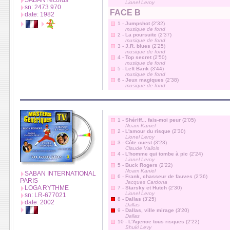
SABAN records
Lionel Leroy
sn: 2473 970
FACE B
date: 1982
1 -
Jumpshot
(2'32)
musique de fond
2 -
La poursuite
(2'37)
musique de fond
3 -
J.R. blues
(2'25)
musique de fond
4 -
Top secret
(2'50)
musique de fond
5 -
Left Bank
(3'44)
musique de fond
6 -
Jeux magiques
(2'38)
musique de fond
1 -
Shériff... fais-moi peur
(2'05)
Noam Kaniel
2 -
L'amour du risque
(2'30)
Lionel Leroy
3 -
Côte ouest
(3'23)
Claude Vallois
4 -
L'homme qui tombe à pic
(2'24)
Lionel Leroy
5 -
Buck Rogers
(2'22)
Noam Kaniel
SABAN INTERNATIONAL
6 -
Frank, chasseur de fauves
(2'36)
PARIS
Jacques Cardona
LOGA RYTHME
7 -
Starsky et Hutch
(2'30)
Lionel Leroy
sn: LR-677021
8 -
Dallas
(3'25)
date: 2002
Dallas
9 -
Dallas, ville mirage
(3'20)
Dallas
10 -
L'Agence tous risques
(2'22)
Shuki Levy