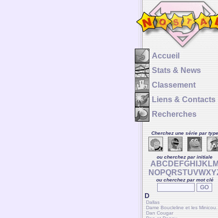
Accueil
Stats & News
Classement
Liens & Contacts
Recherches
Cherchez une série par typ
ou cherchez par initiale
A
B
C
D
E
F
G
H
I
J
K
L
N
O
P
Q
R
S
T
U
V
W
X
Y
ou cherchez par mot clé
D
Dallas
Dame Boucleline et les Minicou.
Dan Cougar