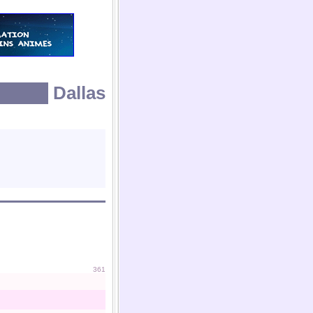
Dallas
361