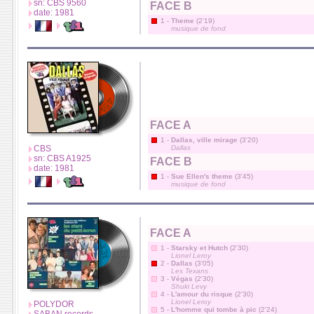
sn: CBS 9560
FACE B
date: 1981
1 -
Theme
(2'19)
musique de fond
FACE A
1 -
Dallas, ville mirage
(3'20)
CBS
Dallas
sn: CBS A1925
FACE B
date: 1981
1 -
Sue Ellen's theme
(3'45)
musique de fond
FACE A
1 -
Starsky et Hutch
(2'30)
Lionel Leroy
2 -
Dallas
(3'05)
Les Texans
3 -
Végas
(2'30)
Shuki Levy
4 -
L'amour du risque
(2'30)
Lionel Leroy
POLYDOR
5 -
L'homme qui tombe à pic
(2'24)