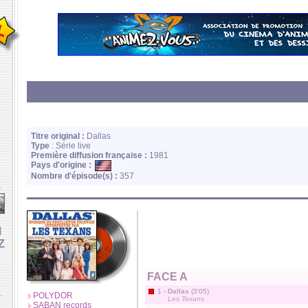
Titre original :
Dallas
Type
: Série live
Première diffusion française :
1981
Pays d'origine :
Nombre d'épisode(s) :
357
e
M
Z
FACE A
1 -
Dallas
(3'05)
..
POLYDOR
Les Texans
SABAN records