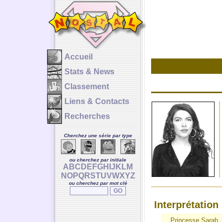
Accueil
Stats & News
Classement
Liens & Contacts
Recherches
Cherchez une série par type
ou cherchez par initiale
A
B
C
D
E
F
G
H
I
J
K
L
M
N
O
P
Q
R
S
T
U
V
W
X
Y
Z
ou cherchez par mot clé
Interprétation
Princesse Sarah
-