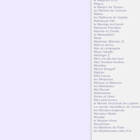
le Magicien d'Oz
Maguy
la Maison de Toutou
les Maîtres de l'univers
Makko
les Malheurs de Sophie
Malicieuse Kiki
le Manège enchanté
Marianne Première
Marotte et Charlie
le Marsupilami
Mask
Maskman (Bioman 2)
Matt et Jenny
Max et compagnie
Maya l'abeille
Mazinger Z
Merc-cre-dis-moi tout
Mes Tendres Années
Metalder
Michel Strogoff
Mightor
Mimi Cracra
les Minipouss
Minizup et Matouvu
les Misérables
Moi Renart
Molierissimo
Momo et Ursul
Mon petit poney
le Monde enchanté de Lalabel
Le monde merveilleux de Cendri
les Mondes engloutis
Monsieur Merlin
Mumbly
le Muppet show
Muscleman
les Mystères de Paris
les Mystérieuses cités d'or