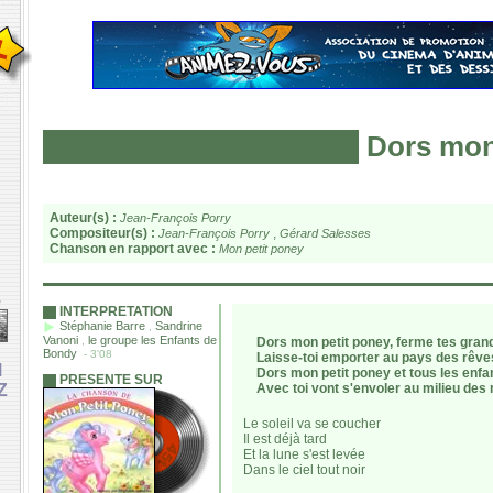
Dors mon
Auteur(s) :
Jean-François Porry
Compositeur(s) :
,
Jean-François Porry
Gérard Salesses
Chanson en rapport avec :
Mon petit poney
e
INTERPRETATION
Stéphanie Barre
Sandrine
,
Vanoni
le groupe les Enfants de
Dors mon petit poney, ferme tes gran
,
Bondy
- 3'08
Laisse-toi emporter au pays des rêve
M
Dors mon petit poney et tous les enfa
PRESENTE SUR
Z
Avec toi vont s'envoler au milieu des
Le soleil va se coucher
Il est déjà tard
Et la lune s'est levée
Dans le ciel tout noir