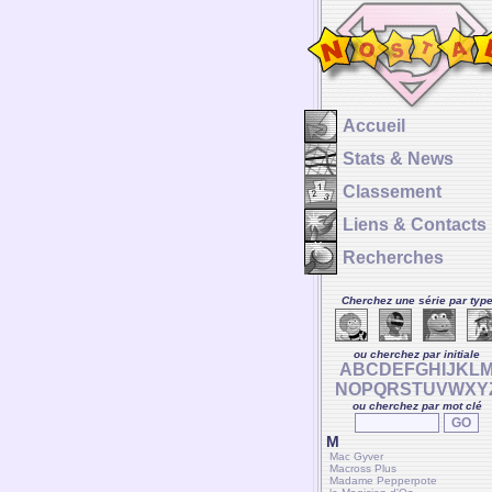
Accueil
Stats & News
Classement
Liens & Contacts
Recherches
Cherchez une série par typ
ou cherchez par initiale
A
B
C
D
E
F
G
H
I
J
K
L
N
O
P
Q
R
S
T
U
V
W
X
Y
ou cherchez par mot clé
M
Mac Gyver
Macross Plus
Madame Pepperpote