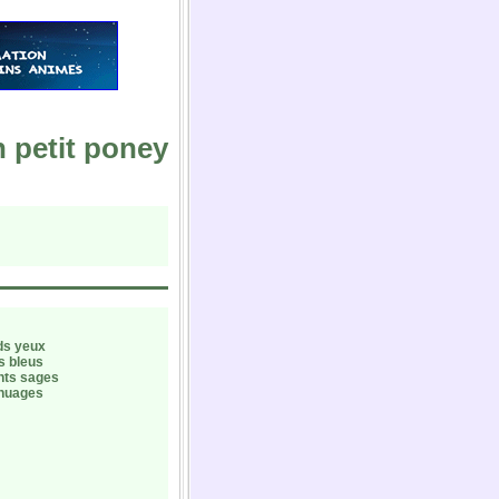
 petit poney
ds yeux
s bleus
nts sages
 nuages