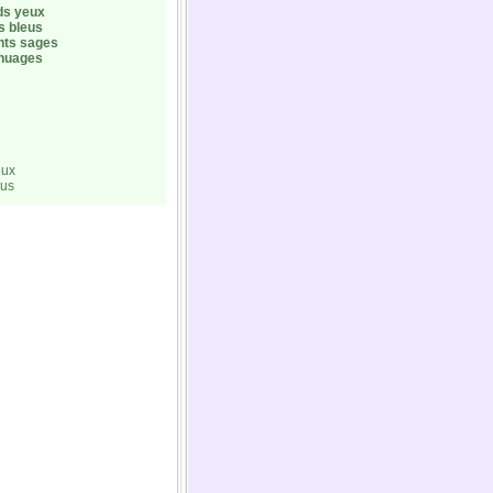
ds yeux
s bleus
nts sages
 nuages
eux
eus